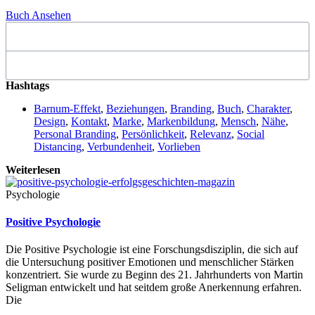
Buch Ansehen
Hashtags
Barnum-Effekt
,
Beziehungen
,
Branding
,
Buch
,
Charakter
,
Design
,
Kontakt
,
Marke
,
Markenbildung
,
Mensch
,
Nähe
,
Personal Branding
,
Persönlichkeit
,
Relevanz
,
Social
Distancing
,
Verbundenheit
,
Vorlieben
Weiterlesen
Psychologie
Positive Psychologie
Die Positive Psychologie ist eine Forschungsdisziplin, die sich auf
die Untersuchung positiver Emotionen und menschlicher Stärken
konzentriert. Sie wurde zu Beginn des 21. Jahrhunderts von Martin
Seligman entwickelt und hat seitdem große Anerkennung erfahren.
Die