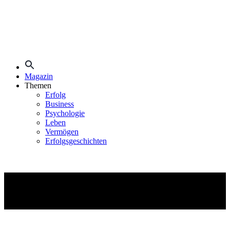
Search
for:
Magazin
Themen
Erfolg
Business
Psychologie
Leben
Vermögen
Erfolgsgeschichten